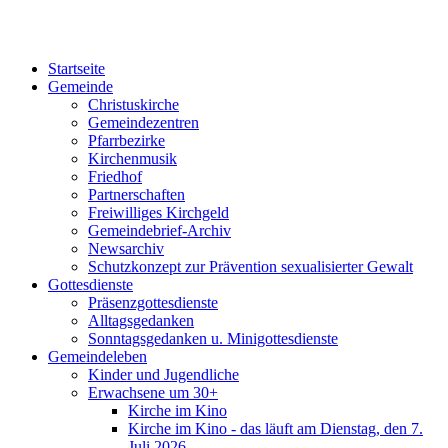
Startseite
Gemeinde
Christuskirche
Gemeindezentren
Pfarrbezirke
Kirchenmusik
Friedhof
Partnerschaften
Freiwilliges Kirchgeld
Gemeindebrief-Archiv
Newsarchiv
Schutzkonzept zur Prävention sexualisierter Gewalt
Gottesdienste
Präsenzgottesdienste
Alltagsgedanken
Sonntagsgedanken u. Minigottesdienste
Gemeindeleben
Kinder und Jugendliche
Erwachsene um 30+
Kirche im Kino
Kirche im Kino - das läuft am Dienstag, den 7.
Juli 2026