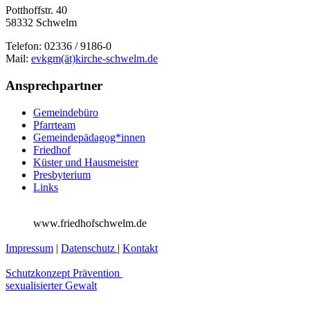
Potthoffstr. 40
58332 Schwelm
Telefon: 02336 / 9186-0
Mail:
evkgm(ät)kirche-schwelm.de
Ansprechpartner
Gemeindebüro
Pfarrteam
Gemeindepädagog*innen
Friedhof
Küster und Hausmeister
Presbyterium
Links
www.friedhofschwelm.de
Impressum
|
Datenschutz
|
Kontakt
Schutzkonzept Prävention
sexualisierter Gewalt