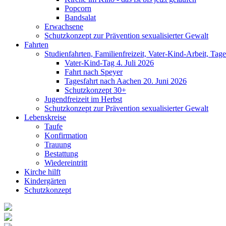
Popcorn
Bandsalat
Erwachsene
Schutzkonzept zur Prävention sexualisierter Gewalt
Fahrten
Studienfahrten, Familienfreizeit, Vater-Kind-Arbeit, Tage
Vater-Kind-Tag 4. Juli 2026
Fahrt nach Speyer
Tagesfahrt nach Aachen 20. Juni 2026
Schutzkonzept 30+
Jugendfreizeit im Herbst
Schutzkonzept zur Prävention sexualisierter Gewalt
Lebenskreise
Taufe
Konfirmation
Trauung
Bestattung
Wiedereintritt
Kirche hilft
Kindergärten
Schutzkonzept