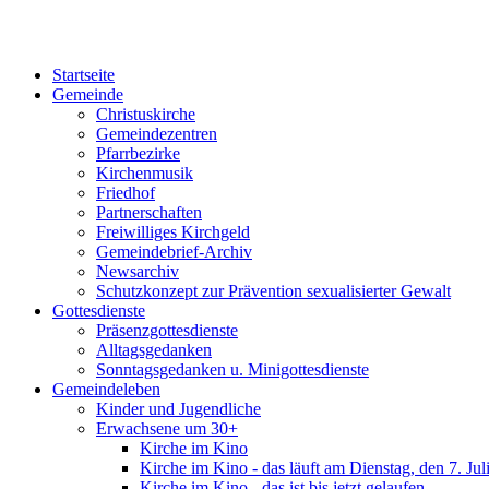
Startseite
Gemeinde
Christuskirche
Gemeindezentren
Pfarrbezirke
Kirchenmusik
Friedhof
Partnerschaften
Freiwilliges Kirchgeld
Gemeindebrief-Archiv
Newsarchiv
Schutzkonzept zur Prävention sexualisierter Gewalt
Gottesdienste
Präsenzgottesdienste
Alltagsgedanken
Sonntagsgedanken u. Minigottesdienste
Gemeindeleben
Kinder und Jugendliche
Erwachsene um 30+
Kirche im Kino
Kirche im Kino - das läuft am Dienstag, den 7. Jul
Kirche im Kino - das ist bis jetzt gelaufen