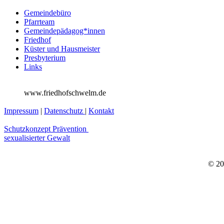
Gemeindebüro
Pfarrteam
Gemeindepädagog*innen
Friedhof
Küster und Hausmeister
Presbyterium
Links
www.friedhofschwelm.de
Impressum
|
Datenschutz
|
Kontakt
Schutzkonzept Prävention
sexualisierter Gewalt
© 20